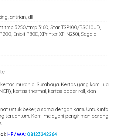
ng, antrian, dll
int tmp 3250/tmp 3160, Star TSP100/BSC10UD,
0, Enibit P80E, XPrinter XP-N230i, Segala
te
kertas murah di Surabaya. Kertas yang kami jual
 NCR), kertas thermal, kertas paper roll, dan
at untuk bekerja sama dengan kami. Untuk info
ang tercantum. Kami melayani pengiriman barang
.
gi:
HP/WA:
08123242264