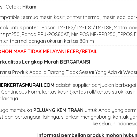
il Cetak :
Hitam
mpatible : semua mesin kasir, printer thermal, mesin edc, parki
cok untuk printer : Epson TM-T82/TM-T 81/TM-T88, Matrix po
nz pt250, Panda PRJ-POS80AT, MiniPOS MP-RP8250, EPPOS EP20
inter thermal dengan ukuran kertas 80mm
HON MAAF TIDAK MELAYANI ECER/RETAIL
rkualitas Lengkap Murah BERGARANSI
ransi Produk Apabila Barang Tidak Sesuai Yang Ada di Websi
IERKERTASMURAH.COM
adalah supplier penjualan berbagai 
 Continuous Form, kertas kasir (kertas roll/kertas struk kasir
 lainnya.
juga membuka
PELUANG KEMITRAAN
untuk Anda yang bermin
list dan pertanyaan lainnya, silahkan menghubungi kontak y
ke seluruh Indonesia
Informasi pembelian produk mohon hubun