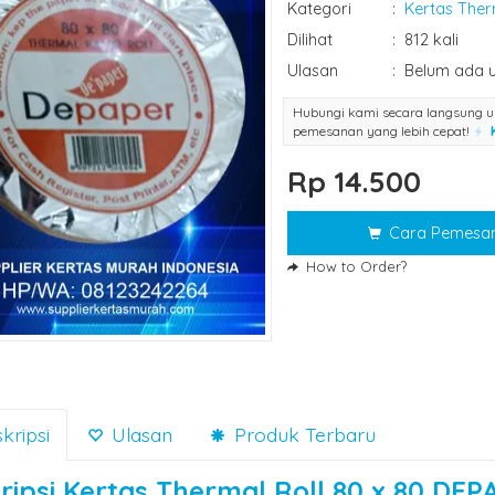
Kategori
:
Kertas Ther
Dilihat
:
812 kali
Ulasan
:
Belum ada u
Hubungi kami secara langsung u
pemesanan yang lebih cepat!
Rp 14.500
Cara Pemesa
How to Order?
kripsi
Ulasan
Produk Terbaru
ripsi
Kertas Thermal Roll 80 x 80 DEP