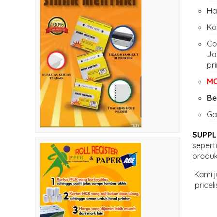
Has
Ko
Co
Ja
pr
MO
Be
Ga
SUPPL
seperti
produk
Kami 
price