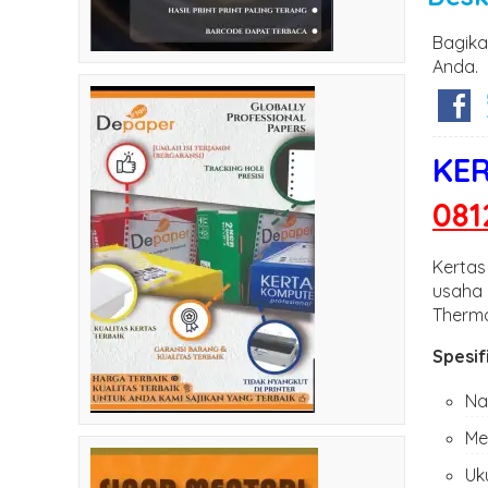
Bagika
Anda.
KER
081
Kertas
usaha 
Therma
Spesif
Na
Me
Uk