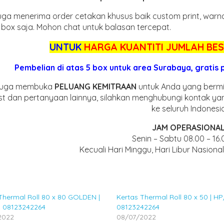
uga menerima order cetakan khusus baik custom print, warna
0 box saja. Mohon chat untuk balasan tercepat.
UNTUK
HARGA KUANTITI JUMLAH BE
Pembelian di atas 5 box untuk area Surabaya, gratis
juga membuka
PELUANG KEMITRAAN
untuk Anda yang bermin
list dan pertanyaan lainnya, silahkan menghubungi kontak y
ke seluruh Indonesia
JAM OPERASIONAL
Senin – Sabtu 08.00 – 16
Kecuali Hari Minggu, Hari Libur Nasiona
Thermal Roll 80 x 80 GOLDEN |
Kertas Thermal Roll 80 x 50 | H
 08123242264
08123242264
2022
08/07/2022