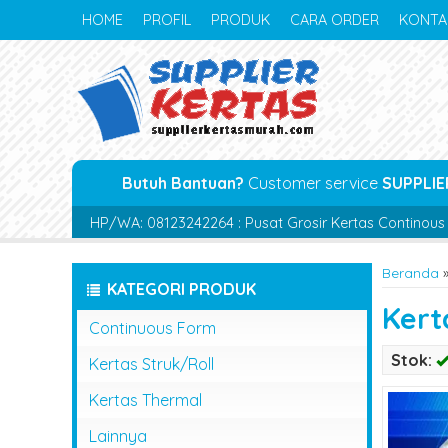
HOME
PROFIL
PRODUK
CARA ORDER
KONTA
Butuh Bantuan?
Customer service
SUPPLIE
HP/WA: 08123242264 : Pusat Grosir Kertas Continous 
Beranda
KATEGORI PRODUK
Kert
Continuous Form
Stok:
Kertas Struk/Roll
Kertas Thermal
Lainnya