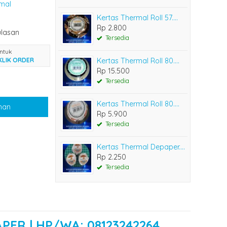
mal
Kertas Thermal Roll 57....
Rp 2.800
lasan
Tersedia
ntuk
KLIK ORDER
Kertas Thermal Roll 80....
Rp 15.500
Tersedia
Kertas Thermal Roll 80....
nan
Rp 5.900
Tersedia
Kertas Thermal Depaper....
Rp 2.250
Tersedia
APER | HP/WA: 08123242264