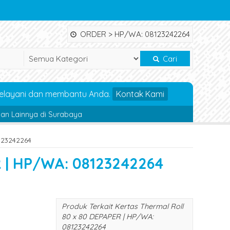
ORDER > HP/WA: 08123242264
Cari
elayani dan membantu Anda.
Kontak Kami
 Dan Lainnya di Surabaya
123242264
R | HP/WA: 08123242264
Produk Terkait Kertas Thermal Roll
80 x 80 DEPAPER | HP/WA:
08123242264