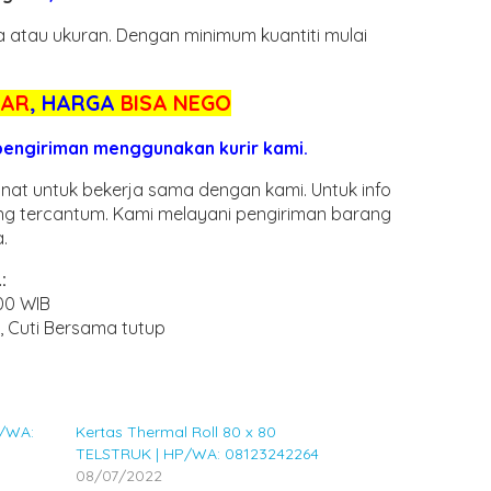
 atau ukuran. Dengan minimum kuantiti mulai
SAR
, HARGA
BISA NEGO
 pengiriman menggunakan kurir kami.
at untuk bekerja sama dengan kami. Untuk info
ang tercantum. Kami melayani pengiriman barang
.
:
.00 WIB
l, Cuti Bersama tutup
P/WA:
Kertas Thermal Roll 80 x 80
TELSTRUK | HP/WA: 08123242264
08/07/2022