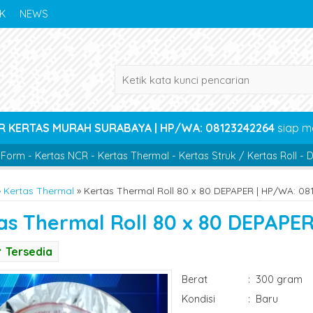
K
NEWS
R KERTAS MURAH SURABAYA | HP/WA: 08123242264
siap m
Form - Kertas NCR - Kertas Thermal - Kertas Struk / Kertas Roll -
»
Kertas Thermal
»
Kertas Thermal Roll 80 x 80 DEPAPER | HP/WA: 08
as Thermal Roll 80 x 80 DEPAPE
Tersedia
Berat
:
300 gram
Kondisi
:
Baru